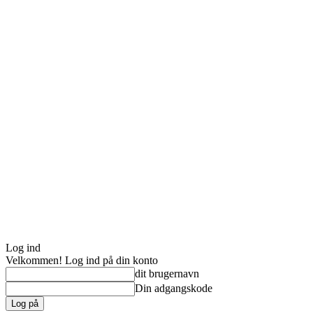
Log ind
Velkommen! Log ind på din konto
dit brugernavn
Din adgangskode