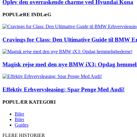
Oplev den overraskende charme ved Hyundai Kona
POPULæRE INDLæG
Cravings for Class: Den Ultimative Guide til BMW E
Magisk rejse med den nye BMW iX3: Opdag hemmeli
Effektiv Erhvervsleasing: Spar Penge Med Audi!
POPULÆR KATEGORI
Biler
Biler
Guides
FLERE HISTORIER