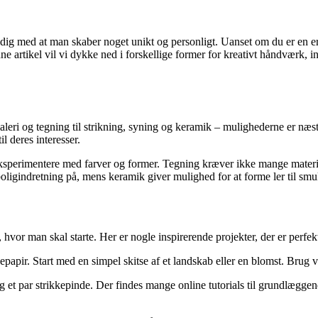
idig med at man skaber noget unikt og personligt. Uanset om du er en e
e artikel vil vi dykke ned i forskellige former for kreativt håndværk, i
maleri og tegning til strikning, syning og keramik – mulighederne er næ
il deres interesser.
ksperimentere med farver og former. Tegning kræver ikke mange material
r boligindretning på, mens keramik giver mulighed for at forme ler til s
 hvor man skal starte. Her er nogle inspirerende projekter, der er perfe
papir. Start med en simpel skitse af et landskab eller en blomst. Brug 
g et par strikkepinde. Der findes mange online tutorials til grundlæggen