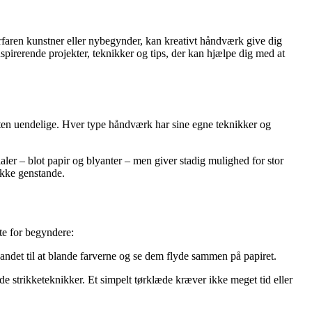
rfaren kunstner eller nybegynder, kan kreativt håndværk give dig
nspirerende projekter, teknikker og tips, der kan hjælpe dig med at
sten uendelige. Hver type håndværk har sine egne teknikker og
er – blot papir og blyanter – men giver stadig mulighed for stor
mukke genstande.
kte for begyndere:
vandet til at blande farverne og se dem flyde sammen på papiret.
de strikketeknikker. Et simpelt tørklæde kræver ikke meget tid eller