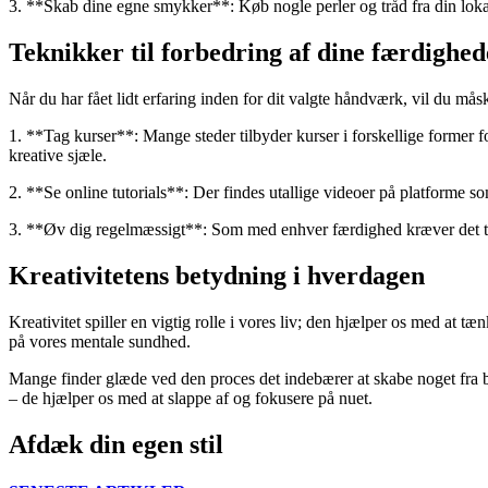
3. **Skab dine egne smykker**: Køb nogle perler og tråd fra din lok
Teknikker til forbedring af dine færdighed
Når du har fået lidt erfaring inden for dit valgte håndværk, vil du må
1. **Tag kurser**: Mange steder tilbyder kurser i forskellige former f
kreative sjæle.
2. **Se online tutorials**: Der findes utallige videoer på platforme s
3. **Øv dig regelmæssigt**: Som med enhver færdighed kræver det tid og
Kreativitetens betydning i hverdagen
Kreativitet spiller en vigtig rolle i vores liv; den hjælper os med at
på vores mentale sundhed.
Mange finder glæde ved den proces det indebærer at skabe noget fra bu
– de hjælper os med at slappe af og fokusere på nuet.
Afdæk din egen stil