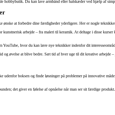
ale hobbybutik. Du kan lave armbånd eller halskæder ved hjælp af simp
er
ske ønske at forbedre dine færdigheder yderligere. Her er nogle teknikke
or kunstnerisk arbejde – fra maleri til keramik. At deltage i disse kurs
om YouTube, hvor du kan lære nye teknikker indenfor dit interesseområde
 øvelse at blive bedre. Sæt tid af hver uge til dit kreative arbejde – j
 tænke udenfor boksen og finde løsninger på problemer på innovative måde
nden; det giver en følelse af opnåelse når man ser sit færdige produkt.