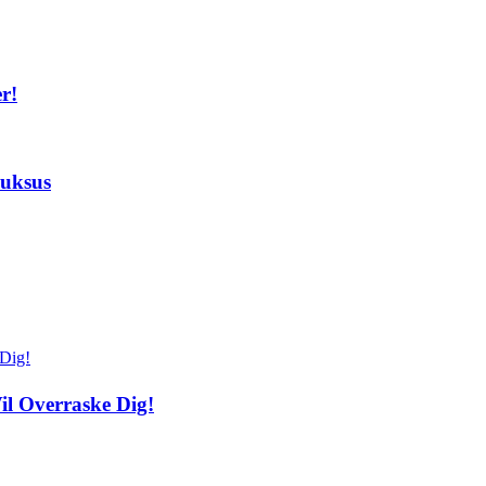
r!
luksus
il Overraske Dig!