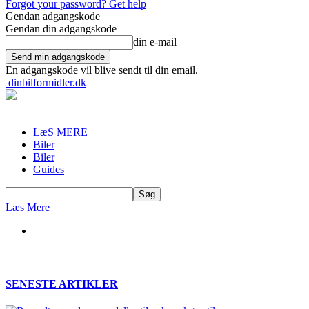
Forgot your password? Get help
Gendan adgangskode
Gendan din adgangskode
din e-mail
En adgangskode vil blive sendt til din email.
dinbilformidler.dk
LæS MERE
Biler
Biler
Guides
Læs Mere
SENESTE ARTIKLER