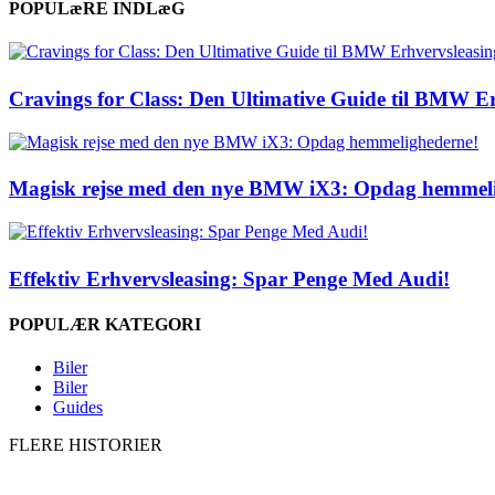
POPULæRE INDLæG
Cravings for Class: Den Ultimative Guide til BMW E
Magisk rejse med den nye BMW iX3: Opdag hemmeli
Effektiv Erhvervsleasing: Spar Penge Med Audi!
POPULÆR KATEGORI
Biler
Biler
Guides
FLERE HISTORIER