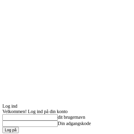
Log ind
Velkommen! Log ind på din konto
dit brugernavn
Din adgangskode