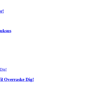
r!
luksus
il Overraske Dig!