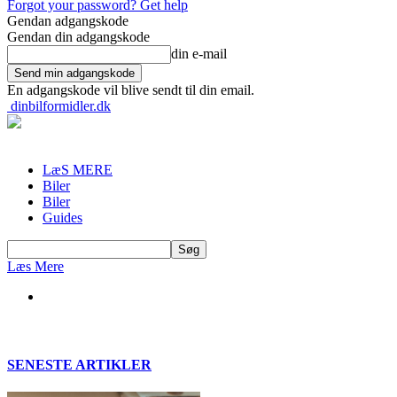
Forgot your password? Get help
Gendan adgangskode
Gendan din adgangskode
din e-mail
En adgangskode vil blive sendt til din email.
dinbilformidler.dk
LæS MERE
Biler
Biler
Guides
Læs Mere
SENESTE ARTIKLER